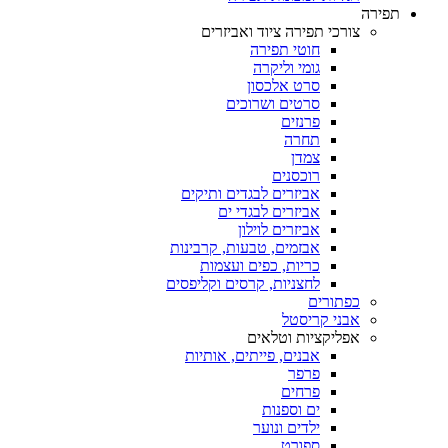
תפירה
צורכי תפירה ציוד ואביזרים
חוטי תפירה
גומי וליקרה
סרט אלכסון
סרטים ושרוכים
פרנזים
תחרה
צמדן
רוכסנים
אביזרים לבגדים ותיקים
אביזרים לבגדי ים
אביזרים לוילון
אבזמים, טבעות, קרבינות
כריות, כפים ועצמות
לחצניות, קרסים וקליפסים
כפתורים
אבני קריסטל
אפליקציות וטלאים
אבנים, פייתים, אותיות
פרפר
פרחים
ים וספנות
ילדים ונוער
ספורט