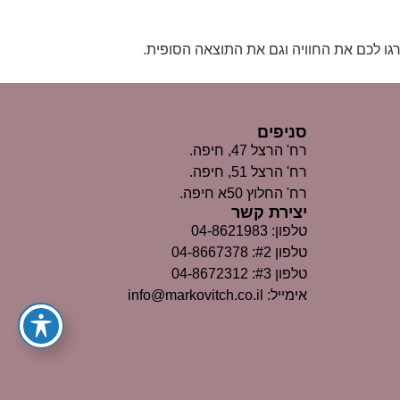
דרגו לכם את החוויה וגם את התוצאה הסופית.
סניפים
רח' הרצל 47, חיפה.
רח' הרצל 51, חיפה.
רח' החלוץ 50א חיפה.
יצירת קשר
טלפון: 04-8621983
טלפון #2: 04-8667378
טלפון #3: 04-8672312
אימייל: info@markovitch.co.il