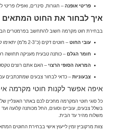
פריטי אופנה
– חגורות, סינרים, ואפילו פריטי ל
איך לבחור את החוט המתאים 
בבחירת חוט מקרמה חשוב להתחשב בפרמטרים הבא
עובי החוט
– חוטים דקים (כ־2-3 מ”מ) יתאימו לתכשיטים ואביזרים קטנים, בעוד חוטים עבים יותר (4-6 מ”מ ואף יותר) יתאימו לפרויקטים גדולים או בעלי נוכחות.
חומר הגלם
– כותנה טבעית מעניקה תחושה רכה 
המראה הסופי הרצוי
– האם אתם רוצים טקסטור
צבעוניות
– כדאי לבחור צבעים שמתכתבים עם ע
איפה אפשר לקנות חוטי מקרמה איכ
כל סוגי חוטי המקרמה מחכים לכם באתר האונליין של
בשלל צבעים, עוביים וסוגים, החל מכותנה קלועה ועד
משלוח מהיר עד הבית.
צוות מרקוביץ זמין לייעוץ אישי בבחירת החוטים המתאי