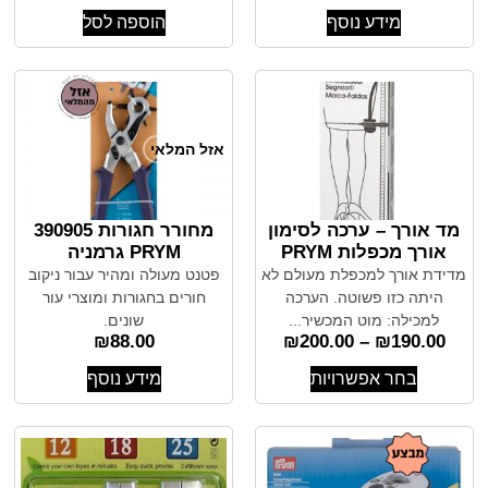
מידע נוסף
הוספה לסל
אזל המלאי
מד אורך – ערכה לסימון
מחורר חגורות 390905
אורך מכפלות PRYM
PRYM גרמניה
מדידת אורך למכפלת מעולם לא
פטנט מעולה ומהיר עבור ניקוב
היתה כזו פשוטה. הערכה
חורים בחגורות ומוצרי עור
למכילה: מוט המכשיר...
שונים.
₪
88.00
₪
200.00
–
₪
190.00
בחר אפשרויות
מידע נוסף