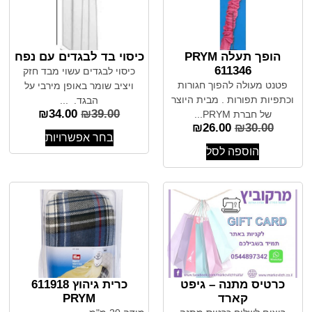
הופך תעלה PRYM
כיסוי בד לבגדים עם נפח
611346
כיסוי לבגדים עשוי מבד חזק
פטנט מעולה להפוך חגורות
ויציב שומר באופן מירבי על
וכתפיות תפורות . מבית היוצר
הבגד. ...
₪
34.00
₪
39.00
של חברת PRYM...
₪
26.00
₪
30.00
בחר אפשרויות
הוספה לסל
כרטיס מתנה – גיפט
כרית גיהוץ 611918
קארד
PRYM