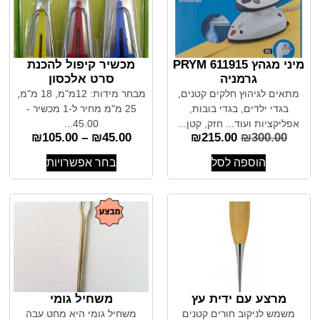
מיני מגהץ PRYM 611915
מכשיר קיפול להכנת
גרמניה
סרט אלכסון
מתאים לגיהוץ חלקים קטנים,
מבחר מידות: 12מ"מ, 18 מ"מ,
בגדי ילדים, בגדי בובות,
25 מ"מ מחיר ל-1 מכשיר -
אפליקציות ועוד... חזק, קטן...
45.00...
₪
105.00
–
₪
45.00
₪
215.00
₪
300.00
הוספה לסל
בחר אפשרויות
מרצע עם ידית עץ
משחיל גומי
משמש לניקוב חורים קטנים
משחיל גומי היא מחט עבה