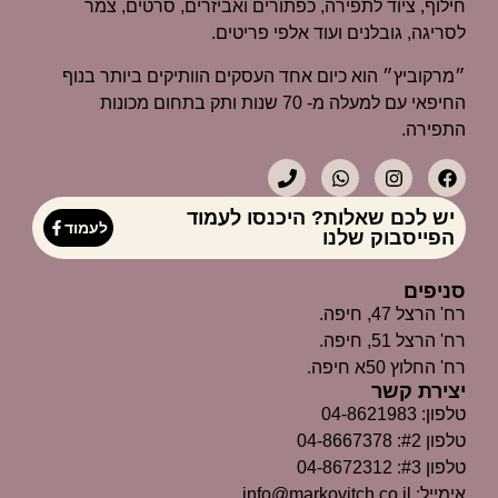
חילוף, ציוד לתפירה, כפתורים ואביזרים, סרטים, צמר
לסריגה, גובלנים ועוד אלפי פריטים.
״מרקוביץ״ הוא כיום אחד העסקים הוותיקים ביותר בנוף
החיפאי עם למעלה מ- 70 שנות ותק בתחום מכונות
התפירה.
יש לכם שאלות? היכנסו לעמוד
לעמוד
הפייסבוק שלנו
סניפים
רח' הרצל 47, חיפה.
רח' הרצל 51, חיפה.
רח' החלוץ 50א חיפה.
יצירת קשר
טלפון: 04-8621983
טלפון #2: 04-8667378
טלפון #3: 04-8672312
אימייל: info@markovitch.co.il