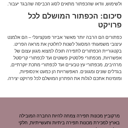
ולשימוש, וודאו שהכפתור מתאים לסוג הכביסה שהבגד יעבור.
סיכום: הכפתור המושלם לכל
פרויקט
כפתורים הם הרבה יותר מאשר אביזר פונקציונלי – הם אלמנט
עיצובי משמעותי המסוגל לשנות לחלוטין את מראה הפריט.
בקטגוריית הכפתורים לתפירה תוכלו למצוא מגוון עצום של
אפשרויות, מכפתורי פלסטיק פשוטים ועד לכפתורי קריסטל
מרהיבים, מכפתורי עץ טבעיים ועד לכפתורי מתכת יוקרתיים,
בגדלים שונים ומגוונים. האפשרויות הן כמעט אינסופיות,
ומזמינות אתכם לגלות את הפתרון המושלם לכל פרויקט יצירה.
מרקוביץ מכונות תפירה צמחה להיות החברה המובילה
בארץ למכירת מכונות תפירה ביתיות ותעשייתיות, חלקי