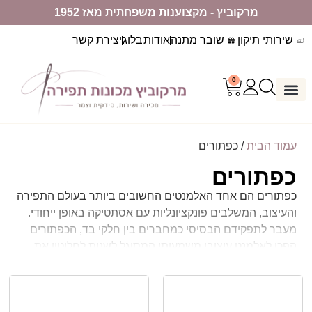
מרקוביץ - מקצוענות משפחתית מאז 1952
שירותי תיקון
שובר מתנה
אודות
בלוג
יצירת קשר
0
דף הבית
ערכות יצירה
מכונות תפירה
עמוד הבית
/ כפתורים
כפתורים
כפתורים הם אחד האלמנטים החשובים ביותר בעולם התפירה
והעיצוב, המשלבים פונקציונליות עם אסתטיקה באופן ייחודי.
מעבר לתפקידם הבסיסי כמחברים בין חלקי בד, הכפתורים
הפכו לאלמנט עיצובי משמעותי המסוגל לשנות לחלוטין את
מראה הפריט. בקטגוריית הכפתורים לתפירה תמצאו מגוון
עצום של אפשרויות, המאפשרות לכם להביא לידי ביטוי את
החזון היצירתי שלכם.