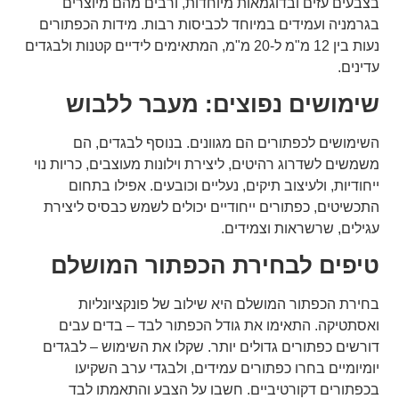
בצבעים עזים ובדוגמאות מיוחדות, ורבים מהם מיוצרים
בגרמניה ועמידים במיוחד לכביסות רבות. מידות הכפתורים
נעות בין 12 מ"מ ל-20 מ"מ, המתאימים לידיים קטנות ולבגדים
עדינים.
שימושים נפוצים: מעבר ללבוש
השימושים לכפתורים הם מגוונים. בנוסף לבגדים, הם
משמשים לשדרוג רהיטים, ליצירת וילונות מעוצבים, כריות נוי
ייחודיות, ולעיצוב תיקים, נעליים וכובעים. אפילו בתחום
התכשיטים, כפתורים ייחודיים יכולים לשמש כבסיס ליצירת
עגילים, שרשראות וצמידים.
טיפים לבחירת הכפתור המושלם
בחירת הכפתור המושלם היא שילוב של פונקציונליות
ואסתטיקה. התאימו את גודל הכפתור לבד – בדים עבים
דורשים כפתורים גדולים יותר. שקלו את השימוש – לבגדים
יומיומיים בחרו כפתורים עמידים, ולבגדי ערב השקיעו
בכפתורים דקורטיביים. חשבו על הצבע והתאמתו לבד