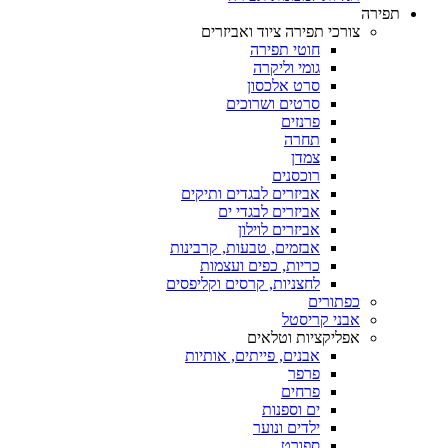
תפירה
צורכי תפירה ציוד ואביזרים
חוטי תפירה
גומי וליקרה
סרט אלכסון
סרטים ושרוכים
פרנזים
תחרה
צמדן
רוכסנים
אביזרים לבגדים ותיקים
אביזרים לבגדי ים
אביזרים לוילון
אבזמים, טבעות, קרבינות
כריות, כפים ועצמות
לחצניות, קרסים וקליפסים
כפתורים
אבני קריסטל
אפליקציות וטלאים
אבנים, פייתים, אותיות
פרפר
פרחים
ים וספנות
ילדים ונוער
ספורט