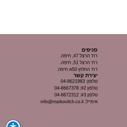
סניפים
רח' הרצל 47, חיפה.
רח' הרצל 51, חיפה.
רח' החלוץ 50א חיפה.
יצירת קשר
טלפון: 04-8621983
טלפון #2: 04-8667378
טלפון #3: 04-8672312
אימייל: info@markovitch.co.il