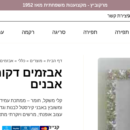
מרקוביץ - מקצוענות משפחתית מאז 1952
יצירת קשר
 תפירה
תפירה
סריגה
רקמה
ער
דף הבית
»
מוצרים
»
כללי
»
אבזמים,
אבזמים דקור
אבנים
קלי משקל, חומר – ממתכת עמיד
ומשובץ באבני קירסטל לבנות וגדו
עצוב אופנתי, מרשים ויוקרתי מתא
קנייה