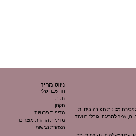
ניווט מהיר
החשבון שלי
חנות
תקנון
כירת מכונות תפירה ביתיות
מדיניות פרטיות
ים, צמר לסריגה, גובלנים ועוד
מדיניות החזרת מוצרים
הצהרת נגישות
״מרקוביץ״ הוא כיום אחד העסקים הוותיקים ביותר בנוף החיפאי עם למעלה מ- 70 שנות ותק