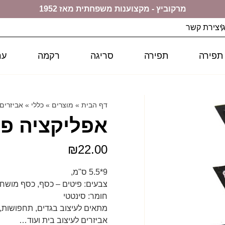
מרקוביץ - מקצוענות משפחתית מאז 1952
יצירת קשר
 תפירה
תפירה
סריגה
רקמה
ער
דף הבית
»
מוצרים
»
כללי
»
אביזרים
אפליקציה פייטי
₪
22.00
9*5.5 ס"מ,
צבעים: פיטים – כסף, כסף מושח
חומר: סינטטי
מתאים לעיצוב בגדים, תחפושות, 
אביזרים לעיצוב בית ועוד…