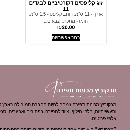
זוג קליפסים דקורטיביים לבגדים
11
אורך - 11 ס"מ, רוחב קליפס - 1.5 ס"מ,
חומר- מתכת, צבעים...
₪
20.00
בחר אפשרויות
מרקוביץ מכונות תפירה צמחה להיות החברה המובילה בארץ למ
ותעשייתיות, חלקי חילוף, ציוד לתפירה, כפתורים ואביזרים, סרט
אלפי פריטים.