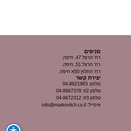
סניפים
רח' הרצל 47, חיפה.
רח' הרצל 51, חיפה.
רח' החלוץ 50א חיפה.
יצירת קשר
טלפון: 04-8621983
טלפון #2: 04-8667378
טלפון #3: 04-8672312
אימייל: info@markovitch.co.il