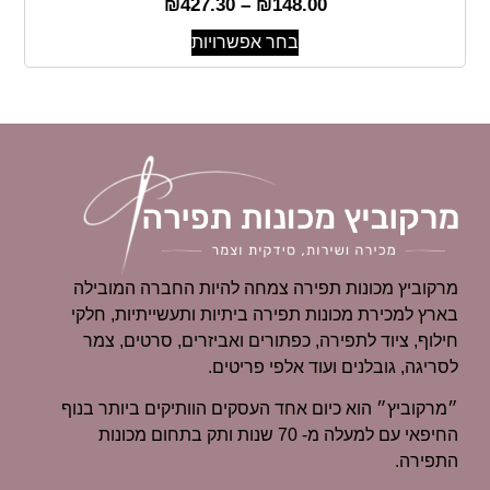
₪
427.30
–
₪
148.00
בחר אפשרויות
מרקוביץ מכונות תפירה צמחה להיות החברה המובילה
בארץ למכירת מכונות תפירה ביתיות ותעשייתיות, חלקי
חילוף, ציוד לתפירה, כפתורים ואביזרים, סרטים, צמר
לסריגה, גובלנים ועוד אלפי פריטים.
״מרקוביץ״ הוא כיום אחד העסקים הוותיקים ביותר בנוף
החיפאי עם למעלה מ- 70 שנות ותק בתחום מכונות
התפירה.