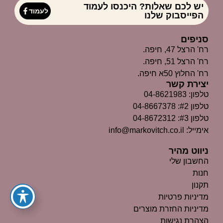
יש לכם שאלות? היכנסו לעמוד
לעמוד
הפייסבוק שלנו
סניפים
רח' הרצל 47, חיפה.
רח' הרצל 51, חיפה.
רח' החלוץ 50א חיפה.
יצירת קשר
טלפון: 04-8621983
טלפון #2: 04-8667378
טלפון #3: 04-8672312
אימייל: info@markovitch.co.il
ניווט מהיר
החשבון שלי
חנות
תקנון
מדיניות פרטיות
מדיניות החזרת מוצרים
הצהרת נגישות