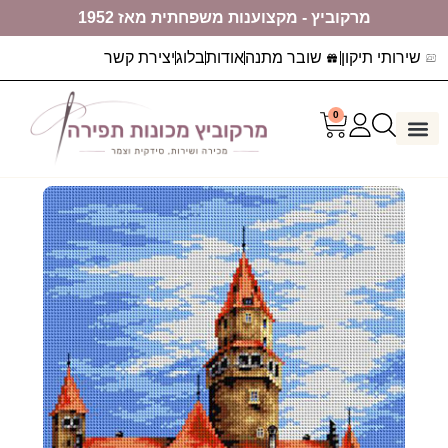
מרקוביץ - מקצוענות משפחתית מאז 1952
שירותי תיקון
שובר מתנה
אודות
בלוג
יצירת קשר
0
דף הבית
ערכות יצירה
מכונות תפירה