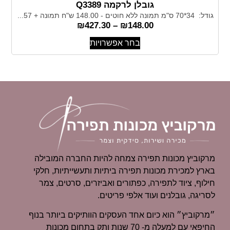
גובלן לרקמה Q3389
גודל: 34*70 ס"מ תמונה ללא חוטים - 148.00 ש"ח תמונה + 57...
₪
427.30
–
₪
148.00
בחר אפשרויות
מרקוביץ מכונות תפירה צמחה להיות החברה המובילה
בארץ למכירת מכונות תפירה ביתיות ותעשייתיות, חלקי
חילוף, ציוד לתפירה, כפתורים ואביזרים, סרטים, צמר
לסריגה, גובלנים ועוד אלפי פריטים.
״מרקוביץ״ הוא כיום אחד העסקים הוותיקים ביותר בנוף
החיפאי עם למעלה מ- 70 שנות ותק בתחום מכונות