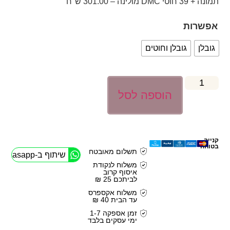
תמונה + 39 חוטי DMC מולינה – 301.00 ש"ח
אפשרות
גובלן
גובלן וחוטים
הוספה לסל
קנייה
בטוחה
תשלום מאובטח
שיתוף ב-Whasapp
משלוח לנקודת
איסוף קרוב
לביתכם 25 ₪
משלוח אקספרס
עד הבית 40 ₪
זמן אספקה 1-7
ימי עסקים בלבד