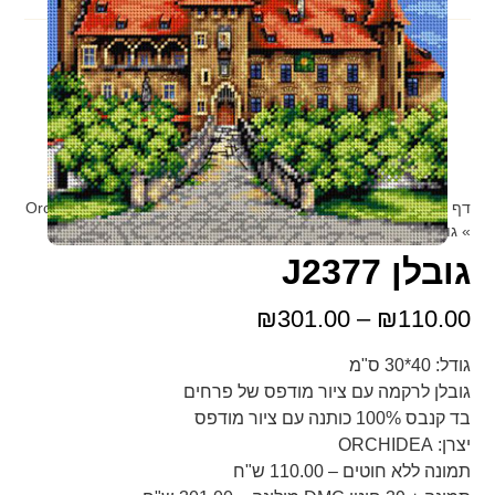
דף הבית
»
מוצרים
»
גובלנים
»
גובלנים Orchidea
»
נופים Orchidea
»
גובלן J2377
גובלן J2377
₪
301.00
–
₪
110.00
גודל: 40*30 ס"מ
גובלן לרקמה עם ציור מודפס של פרחים
בד קנבס 100% כותנה עם ציור מודפס
יצרן: ORCHIDEA
תמונה ללא חוטים – 110.00 ש"ח