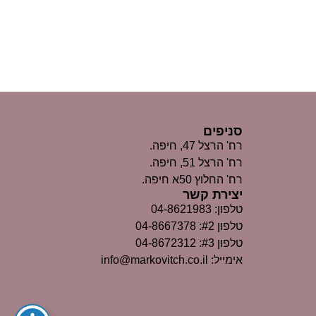
סניפים
רח' הרצל 47, חיפה.
רח' הרצל 51, חיפה.
רח' החלוץ 50א חיפה.
יצירת קשר
טלפון: 04-8621983
טלפון #2: 04-8667378
טלפון #3: 04-8672312
אימייל: info@markovitch.co.il