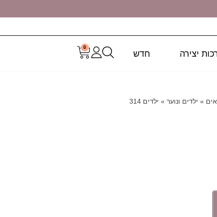
0
כות יצירה
חדש
אים
»
ילדים ונוער
»
ילדים 314