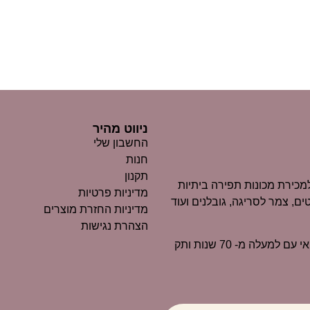
ניווט מהיר
החשבון שלי
חנות
תקנון
כירת מכונות תפירה ביתיות
מדיניות פרטיות
ים, צמר לסריגה, גובלנים ועוד
מדיניות החזרת מוצרים
הצהרת נגישות
״מרקוביץ״ הוא כיום אחד העסקים הוותיקים ביותר בנוף החיפאי עם למעלה מ- 70 שנות ותק