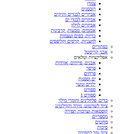
צמדן
רוכסנים
אביזרים לבגדים ותיקים
אביזרים לבגדי ים
אביזרים לוילון
אבזמים, טבעות, קרבינות
כריות, כפים ועצמות
לחצניות, קרסים וקליפסים
כפתורים
אבני קריסטל
אפליקציות וטלאים
אבנים, פייתים, אותיות
פרפר
פרחים
ים וספנות
ילדים ונוער
ספורט
ספורט 1
בדים, פליזלינים וחומרי מילוי
ציוד לשרטוט, גזירה וקווילטינג
קופסאות וערכות תפירה
מספריים
מחטים
סיכות
ציוד עזר לתפירה