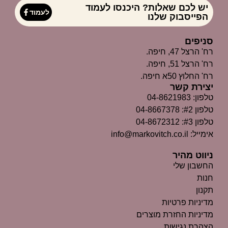
יש לכם שאלות? היכנסו לעמוד
לעמוד
הפייסבוק שלנו
סניפים
רח' הרצל 47, חיפה.
רח' הרצל 51, חיפה.
רח' החלוץ 50א חיפה.
יצירת קשר
טלפון: 04-8621983
טלפון #2: 04-8667378
טלפון #3: 04-8672312
אימייל: info@markovitch.co.il
ניווט מהיר
החשבון שלי
חנות
תקנון
מדיניות פרטיות
מדיניות החזרת מוצרים
הצהרת נגישות