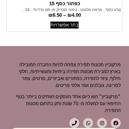
כפתור כסף 15
צבע כסף , מראה אלגנטי, גימור מבריק או מט מידות - 16...
₪
6.50
–
₪
4.00
בחר אפשרויות
מרקוביץ מכונות תפירה צמחה להיות החברה המובילה
בארץ למכירת מכונות תפירה ביתיות ותעשייתיות, חלקי
חילוף, ציוד לתפירה, כפתורים ואביזרים, סרטים, צמר
לסריגה, גובלנים ועוד אלפי פריטים.
״מרקוביץ״ הוא כיום אחד העסקים הוותיקים ביותר בנוף
החיפאי עם למעלה מ- 70 שנות ותק בתחום מכונות
התפירה.