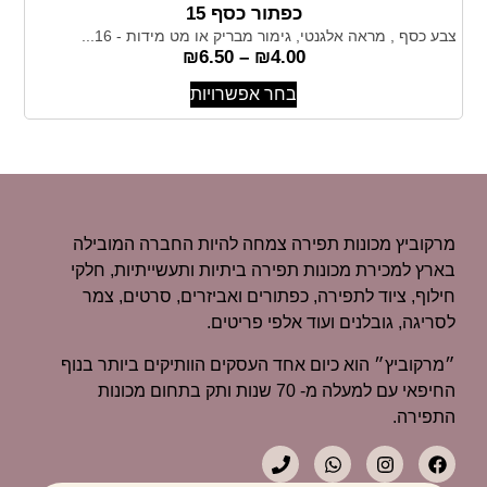
כפתור כסף 15
צבע כסף , מראה אלגנטי, גימור מבריק או מט מידות - 16...
₪
6.50
–
₪
4.00
בחר אפשרויות
מרקוביץ מכונות תפירה צמחה להיות החברה המובילה
בארץ למכירת מכונות תפירה ביתיות ותעשייתיות, חלקי
חילוף, ציוד לתפירה, כפתורים ואביזרים, סרטים, צמר
לסריגה, גובלנים ועוד אלפי פריטים.
״מרקוביץ״ הוא כיום אחד העסקים הוותיקים ביותר בנוף
החיפאי עם למעלה מ- 70 שנות ותק בתחום מכונות
התפירה.