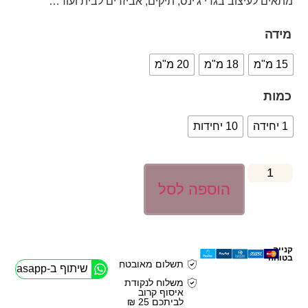
מתאים לעיצוב בגדי ג'ינס, תיקים, אביזרים לבית ועוד…
מידה
15 מ"מ
18 מ"מ
20 מ"מ
כמות
1 יחידה
10 יחידות
הוספה לסל
קנייה
בטוחה
תשלום מאובטח
שיתוף ב-Whasapp
משלוח לנקודת
איסוף קרוב
לביתכם 25 ₪