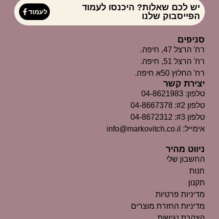
יש לכם שאלות? היכנסו לעמוד
לעמוד
הפייסבוק שלנו
סניפים
רח' הרצל 47, חיפה.
רח' הרצל 51, חיפה.
רח' החלוץ 50א חיפה.
יצירת קשר
טלפון: 04-8621983
טלפון #2: 04-8667378
טלפון #3: 04-8672312
אימייל: info@markovitch.co.il
ניווט מהיר
החשבון שלי
חנות
תקנון
מדיניות פרטיות
מדיניות החזרת מוצרים
הצהרת נגישות