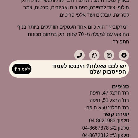
בארץ למכירת מכונות תפירה ביתיות ותעשייתיות, חלקי
חילוף, ציוד לתפירה, כפתורים ואביזרים, סרטים, צמר
לסריגה, גובלנים ועוד אלפי פריטים.
״מרקוביץ״ הוא כיום אחד העסקים הוותיקים ביותר בנוף
החיפאי עם למעלה מ- 70 שנות ותק בתחום מכונות
התפירה.
יש לכם שאלות? היכנסו לעמוד
לעמוד
הפייסבוק שלנו
סניפים
רח' הרצל 47, חיפה.
רח' הרצל 51, חיפה.
רח' החלוץ 50א חיפה.
יצירת קשר
טלפון: 04-8621983
טלפון #2: 04-8667378
טלפון #3: 04-8672312