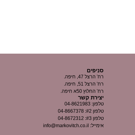
סניפים
רח' הרצל 47, חיפה.
רח' הרצל 51, חיפה.
רח' החלוץ 50א חיפה.
יצירת קשר
טלפון: 04-8621983
טלפון #2: 04-8667378
טלפון #3: 04-8672312
אימייל: info@markovitch.co.il