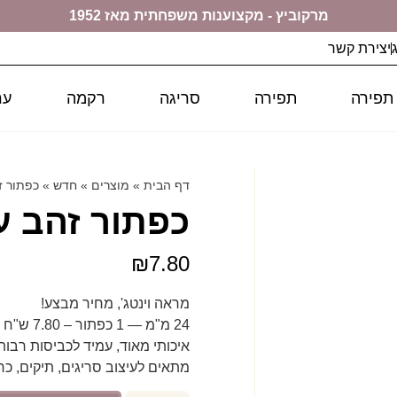
מרקוביץ - מקצוענות משפחתית מאז 1952
יצירת קשר
 תפירה
תפירה
סריגה
רקמה
ער
דף הבית
»
מוצרים
»
חדש
»
כפתור ז
כפתור זהב ע
₪
7.80
מראה וינטג', מחיר מבצע!
24 מ"מ — 1 כפתור – 7.80 ש"ח – כחול
איכותי מאוד, עמיד לכביסות רבות
מתאים לעיצוב סריגים, תיקים, כרי