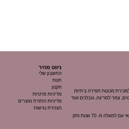
ניווט מהיר
החשבון שלי
חנות
תקנון
כירת מכונות תפירה ביתיות
מדיניות פרטיות
ים, צמר לסריגה, גובלנים ועוד
מדיניות החזרת מוצרים
הצהרת נגישות
״מרקוביץ״ הוא כיום אחד העסקים הוותיקים ביותר בנוף החיפאי עם למעלה מ- 70 שנות ותק