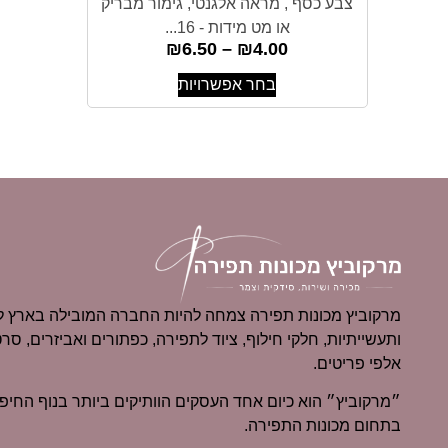
צבע כסף , מראה אלגנטי, גימור מבריק
או מט מידות - 16...
₪
6.50
–
₪
4.00
בחר אפשרויות
מרקוביץ מכונות תפירה צמחה להיות החברה המובילה בארץ למ
ותעשייתיות, חלקי חילוף, ציוד לתפירה, כפתורים ואביזרים, סרט
אלפי פריטים.
בתחום מכונות התפירה.