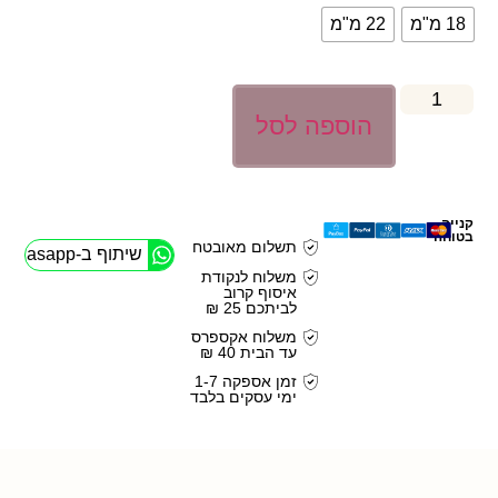
18 מ"מ
22 מ"מ
הוספה לסל
קנייה
בטוחה
תשלום מאובטח
שיתוף ב-Whasapp
משלוח לנקודת
איסוף קרוב
לביתכם 25 ₪
משלוח אקספרס
עד הבית 40 ₪
זמן אספקה 1-7
ימי עסקים בלבד