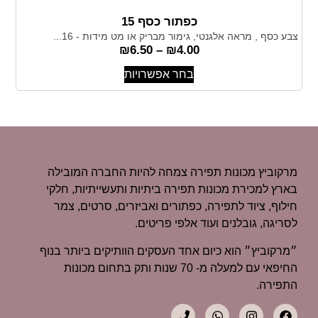
כפתור כסף 15
צבע כסף , מראה אלגנטי, גימור מבריק או מט מידות - 16...
₪
6.50
–
₪
4.00
בחר אפשרויות
מרקוביץ מכונות תפירה צמחה להיות החברה המובילה
בארץ למכירת מכונות תפירה ביתיות ותעשייתיות, חלקי
חילוף, ציוד לתפירה, כפתורים ואביזרים, סרטים, צמר
לסריגה, גובלנים ועוד אלפי פריטים.
״מרקוביץ״ הוא כיום אחד העסקים הוותיקים ביותר בנוף
החיפאי עם למעלה מ- 70 שנות ותק בתחום מכונות
התפירה.