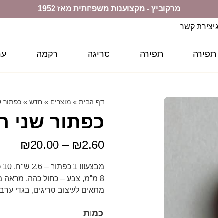
מרקוביץ - מקצוענות משפחתית מאז 1952
יצירת קשר
 תפירה
תפירה
סריגה
רקמה
ער
דף הבית
»
מוצרים
»
חדש
»
כפתור ש
כפתור שני ח
₪
20.00
–
₪
2.60
מבצע!!! 1 כפתור – 2.6 ש"ח, 10 כפתורים – 20.00 ש"ח
8 מ"מ, צבע – כחול כהה, מראה מבריק, חומר- פלסטיק עמיד לכביסות רבות,
מתאים לעיצוב סריגים, בגדי ערב, 
כמות