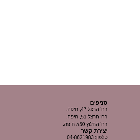
סניפים
רח' הרצל 47, חיפה.
רח' הרצל 51, חיפה.
רח' החלוץ 50א חיפה.
יצירת קשר
טלפון: 04-8621983