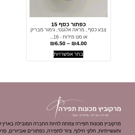
כפתור כסף 15
צבע כסף , מראה אלגנטי, גימור מבריק
או מט מידות - 16...
₪
6.50
–
₪
4.00
בחר אפשרויות
מרקוביץ מכונות תפירה צמחה להיות החברה המובילה בארץ למ
ותעשייתיות, חלקי חילוף, ציוד לתפירה, כפתורים ואביזרים, סרט