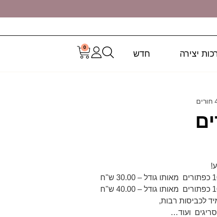
0
כות יצירה
חדש
!
ד לכביסות רבות,
 סריגים ועוד…