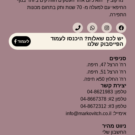
״מרקוביץ״ הוא כיום אחד העסקים הוותיקים ביותר בנוף
החיפאי עם למעלה מ- 70 שנות ותק בתחום מכונות
התפירה.
יש לכם שאלות? היכנסו לעמוד
לעמוד
הפייסבוק שלנו
סניפים
רח' הרצל 47, חיפה.
רח' הרצל 51, חיפה.
רח' החלוץ 50א חיפה.
יצירת קשר
טלפון: 04-8621983
טלפון #2: 04-8667378
טלפון #3: 04-8672312
אימייל: info@markovitch.co.il
ניווט מהיר
החשבון שלי