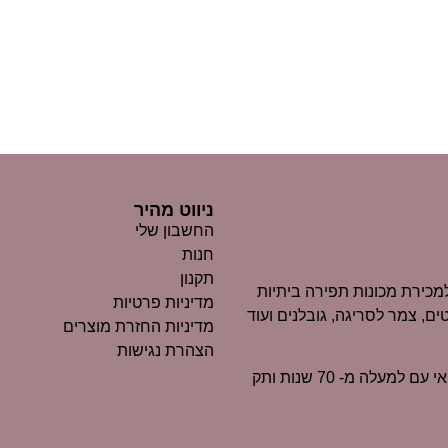
ניווט מהיר
החשבון שלי
חנות
תקנון
כירת מכונות תפירה ביתיות
מדיניות פרטיות
ים, צמר לסריגה, גובלנים ועוד
מדיניות החזרת מוצרים
הצהרת נגישות
״מרקוביץ״ הוא כיום אחד העסקים הוותיקים ביותר בנוף החיפאי עם למעלה מ- 70 שנות ותק