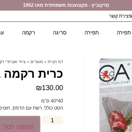
מרקוביץ - מקצוענות משפחתית מאז 1952
יצירת קשר
 תפירה
תפירה
סריגה
רקמה
ער
דף הבית
»
מוצרים
»
ציוד ואביזרי רק
כרית רקמה 5341 D'ART
₪
130.00
40*40 ס"מ
הסט כולל: רשת עם הדפס, חוטים
הוספה לסל