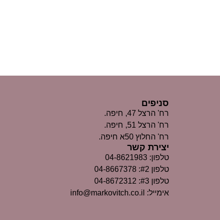
סניפים
רח' הרצל 47, חיפה.
רח' הרצל 51, חיפה.
רח' החלוץ 50א חיפה.
יצירת קשר
טלפון: 04-8621983
טלפון #2: 04-8667378
טלפון #3: 04-8672312
אימייל: info@markovitch.co.il