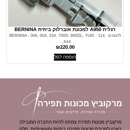
רגלית A950 למכונת אוברלוק ביתית BERNINA
לדגמים: BERNINA - 006, 004, 334, 700D, 800DL, YUKI - 114,
644,...
₪
220.00
הוספה לסל
מרקוביץ מכונות תפירה צמחה להיות החברה המובילה
בארץ למכירת מכונות תפירה ביתיות ותעשייתיות, חלקי