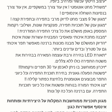
*עיצוב הייטקי עכשווי ומרהיב ביופיו.
*משחיל מחט אוטומטי ! אין עוד צורך במשקפיים, אין עוד צורך
בנסיונות השחלה אינסופיים !
*מגוון של 9 מצבי מחט לדיוק מרבי בתפירה ובתפירת קצה !
*מגוון ענק של תוכניות תפירה, פונקציות שונות, ושילובי רקמות
המספק באופן מושלם את כל צרכי התפירה המודרנית !
*מבנה מתכת איכותי ומאסיבי המבטיח עשרות שנות איכות
*הדיוק המושלם של מבנה מכונות ברנינה מאפשר תפר איכותי
גם על סטרץ' ובדים עדינים ביותר.
*תאורת LED בהירה ורבת עוצמה המאירה בבהירות את
משטח התפירה כולו ללא צללים.
*זיכרון ממוחשב בו ניתן לאכסן עד 30 תפרים ורקמות!!!
*פשטות הפעלה גאונית: בחירת תוכנית התפירה וכל כיווני
התפר מבוצעים אוטומטית בלחיצת כפתור קלילה !!
*צג איכותי המורה בנוחות ופשטות את כל כיווני תוכניות
התפירה. עם ברנינה הכל כה קל ונוח!
מגוון תוכניות ממוחשבות המקלות על היצירתיות ופותחות
אינסוף אפשרויות כגון: