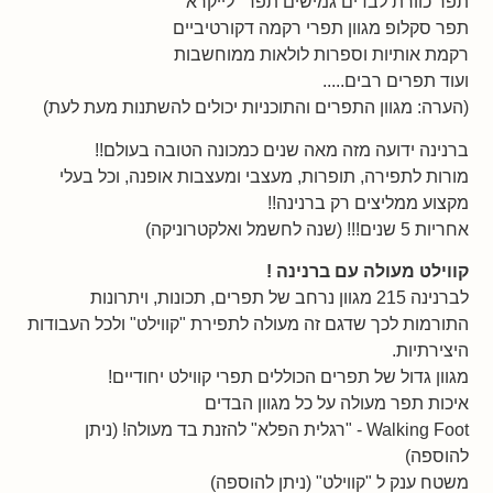
תפר כוורת לבדים גמישים תפר "לייקרא"
תפר סקלופ מגוון תפרי רקמה דקורטיביים
רקמת אותיות וספרות לולאות ממוחשבות
ועוד תפרים רבים.....
(הערה: מגוון התפרים והתוכניות יכולים להשתנות מעת לעת)
ברנינה ידועה מזה מאה שנים כמכונה הטובה בעולם!!
מורות לתפירה, תופרות, מעצבי ומעצבות אופנה, וכל בעלי
מקצוע ממליצים רק ברנינה!!
אחריות 5 שנים!!! (שנה לחשמל ואלקטרוניקה)
קווילט מעולה עם ברנינה !
לברנינה 215 מגוון נרחב של תפרים, תכונות, ויתרונות
התורמות לכך שדגם זה מעולה לתפירת "קווילט" ולכל העבודות
היצירתיות.
מגוון גדול של תפרים הכוללים תפרי קווילט יחודיים!
איכות תפר מעולה על כל מגוון הבדים
Walking Foot - "רגלית הפלא" להזנת בד מעולה! (ניתן
להוספה)
משטח ענק ל "קווילט" (ניתן להוספה)