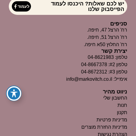
יש לכם שאלות? היכנסו לעמוד
לעמוד
הפייסבוק שלנו
סניפים
רח' הרצל 47, חיפה.
רח' הרצל 51, חיפה.
רח' החלוץ 50א חיפה.
יצירת קשר
טלפון: 04-8621983
טלפון #2: 04-8667378
טלפון #3: 04-8672312
אימייל: info@markovitch.co.il
ניווט מהיר
החשבון שלי
חנות
תקנון
מדיניות פרטיות
מדיניות החזרת מוצרים
הצהרת נגישות