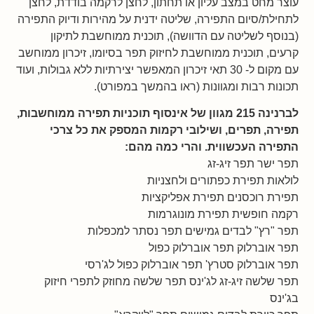
עוצר מחט במצב עליון או תחתון, לחצן לרקמה בודדת, לחצן
לתחילת/סיום התפירה, שליטה ידנית על מהירות ודיוק התפירה
(בנוסף לשליטה עם הדוושה), תוכנית ממוחשבת לתיקון
קרעים, תוכנית ממוחשבת לחיזוק תפר בסיומו, זיכרון ממוחשב
עם מקום ל- 30 תאי זיכרון המאפשר יצירתיות ללא גבולות, ועוד
תכונות רבות ומגוונות (ראו בהמשך במפורט).
לברנינה 215 מגוון של אינסוף תוכניות תפירה ממוחשבות,
תפירה, תפרים, ושילובי רקמות המספק את כל צרכי
התפירה העכשווית. והרי כמה מהם:
תפר ישר תפר זיג-זג
לולאות תפירת כפתורים ולחצניות
תפירת רוכסנים תפירת אפליקציות
רקמה חופשית תפירת מונוגרמות
תפר "רץ" לבדים גמישים תפר נסתר למכפלות
תפר אוברלוק תפר אוברלוק כפול
תפר אוברלוק סטרץ' תפר אוברלוק כפול לג'רסי
תפר שלשה זיג-זג לג'ינס תפר שלשה מחוזק לתפרי חיזוק
בג'ינס