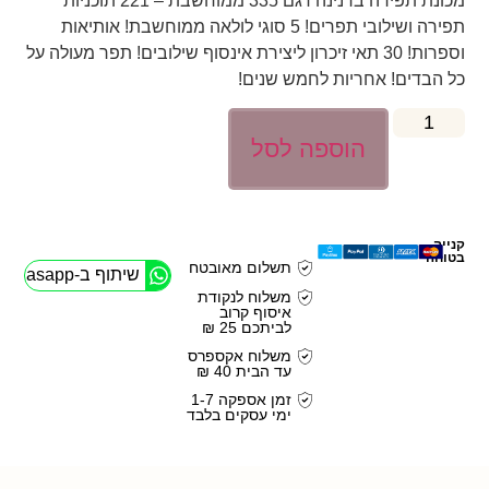
מכונת תפירה ברנינה דגם 335 ממוחשבת – 221 תוכניות
תפירה ושילובי תפרים! 5 סוגי לולאה ממוחשבת! אותיאות
וספרות! 30 תאי זיכרון ליצירת אינסוף שילובים! תפר מעולה על
כל הבדים! אחריות לחמש שנים!
הוספה לסל
קנייה
בטוחה
תשלום מאובטח
שיתוף ב-Whasapp
משלוח לנקודת
איסוף קרוב
לביתכם 25 ₪
משלוח אקספרס
עד הבית 40 ₪
זמן אספקה 1-7
ימי עסקים בלבד