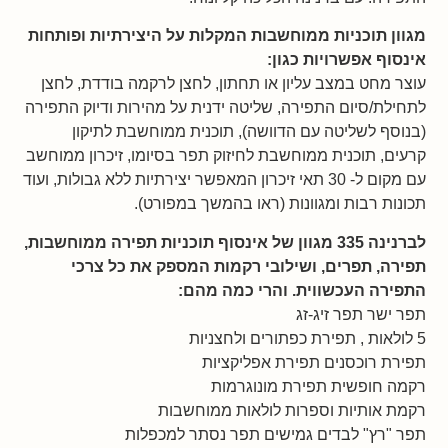
מגוון תוכניות ממוחשבות המקלות על היצירתיות ופותחות
אינסוף אפשרויות כגון:
עוצר מחט במצב עליון או תחתון, לחצן לרקמה בודדת, לחצן
לתחילת/סיום התפירה, שליטה ידנית על מהירות ודיוק התפירה
(בנוסף לשליטה עם הדוושה), תוכנית ממוחשבת לתיקון
קרעים, תוכנית ממוחשבת לחיזוק תפר בסיומו, זיכרון ממוחשב
עם מקום ל- 30 תאי זיכרון המאפשר יצירתיות ללא גבולות, ועוד
תכונות רבות ומגוונות (ראו בהמשך במפורט).
לברנינה 335 מגוון של אינסוף תוכניות תפירה ממוחשבות,
תפירה, תפרים, ושילובי רקמות המספק את כל צרכי
התפירה העכשווית. והרי כמה מהם:
תפר ישר תפר זיג-זג
5 לולאות , תפירת כפתורים ולחצניות
תפירת רוכסנים תפירת אפליקציות
רקמה חופשית תפירת מונוגרמות
רקמת אותיות וספרות לולאות ממוחשבות
תפר "רץ" לבדים גמישים תפר נסתר למכפלות