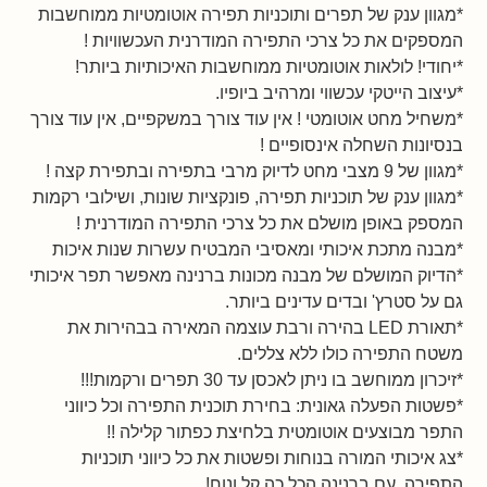
*מגוון ענק של תפרים ותוכניות תפירה אוטומטיות ממוחשבות
המספקים את כל צרכי התפירה המודרנית העכשוויות !
*יחודי! לולאות אוטומטיות ממוחשבות האיכותיות ביותר!
*עיצוב הייטקי עכשווי ומרהיב ביופיו.
*משחיל מחט אוטומטי ! אין עוד צורך במשקפיים, אין עוד צורך
בנסיונות השחלה אינסופיים !
*מגוון של 9 מצבי מחט לדיוק מרבי בתפירה ובתפירת קצה !
*מגוון ענק של תוכניות תפירה, פונקציות שונות, ושילובי רקמות
המספק באופן מושלם את כל צרכי התפירה המודרנית !
*מבנה מתכת איכותי ומאסיבי המבטיח עשרות שנות איכות
*הדיוק המושלם של מבנה מכונות ברנינה מאפשר תפר איכותי
גם על סטרץ' ובדים עדינים ביותר.
*תאורת LED בהירה ורבת עוצמה המאירה בבהירות את
משטח התפירה כולו ללא צללים.
*זיכרון ממוחשב בו ניתן לאכסן עד 30 תפרים ורקמות!!!
*פשטות הפעלה גאונית: בחירת תוכנית התפירה וכל כיווני
התפר מבוצעים אוטומטית בלחיצת כפתור קלילה !!
*צג איכותי המורה בנוחות ופשטות את כל כיווני תוכניות
התפירה. עם ברנינה הכל כה קל ונוח!