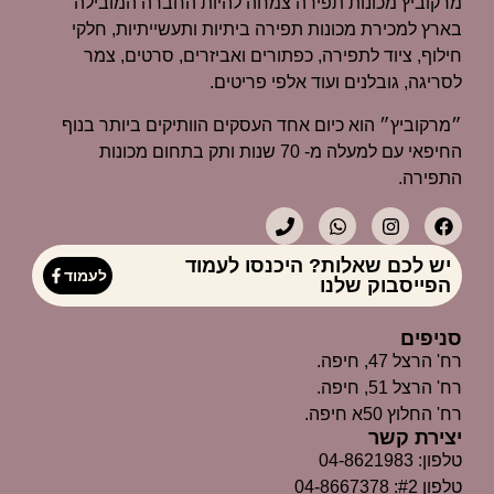
מרקוביץ מכונות תפירה צמחה להיות החברה המובילה
בארץ למכירת מכונות תפירה ביתיות ותעשייתיות, חלקי
חילוף, ציוד לתפירה, כפתורים ואביזרים, סרטים, צמר
לסריגה, גובלנים ועוד אלפי פריטים.
״מרקוביץ״ הוא כיום אחד העסקים הוותיקים ביותר בנוף
החיפאי עם למעלה מ- 70 שנות ותק בתחום מכונות
התפירה.
יש לכם שאלות? היכנסו לעמוד
לעמוד
הפייסבוק שלנו
סניפים
רח' הרצל 47, חיפה.
רח' הרצל 51, חיפה.
רח' החלוץ 50א חיפה.
יצירת קשר
טלפון: 04-8621983
טלפון #2: 04-8667378