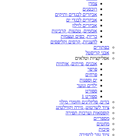
צמדן
רוכסנים
אביזרים לבגדים ותיקים
אביזרים לבגדי ים
אביזרים לוילון
אבזמים, טבעות, קרבינות
כריות, כפים ועצמות
לחצניות, קרסים וקליפסים
כפתורים
אבני קריסטל
אפליקציות וטלאים
אבנים, פייתים, אותיות
פרפר
פרחים
ים וספנות
ילדים ונוער
ספורט
ספורט 1
בדים, פליזלינים וחומרי מילוי
ציוד לשרטוט, גזירה וקווילטינג
קופסאות וערכות תפירה
מספריים
מחטים
סיכות
ציוד עזר לתפירה