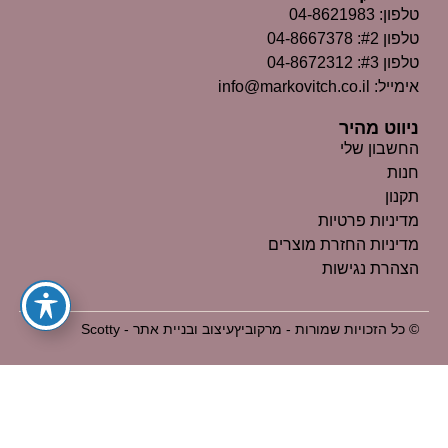
טלפון: 04-8621983
טלפון #2: 04-8667378
טלפון #3: 04-8672312
אימייל: info@markovitch.co.il
ניווט מהיר
החשבון שלי
חנות
תקנון
מדיניות פרטיות
מדיניות החזרת מוצרים
הצהרת נגישות
© כל הזכויות שמורות - מרקוביץ
עיצוב ובניית אתר - Scotty