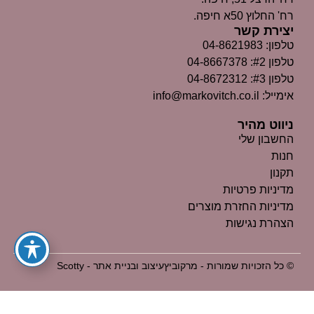
רח' החלוץ 50א חיפה.
יצירת קשר
טלפון: 04-8621983
טלפון #2: 04-8667378
טלפון #3: 04-8672312
אימייל: info@markovitch.co.il
ניווט מהיר
החשבון שלי
חנות
תקנון
מדיניות פרטיות
מדיניות החזרת מוצרים
הצהרת נגישות
© כל הזכויות שמורות - מרקוביץ
עיצוב ובניית אתר - Scotty