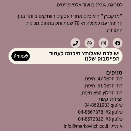
לסריגה, גובלנים ועוד אלפי פריטים.
״מרקוביץ״ הוא כיום אחד העסקים הוותיקים ביותר בנוף
החיפאי עם למעלה מ- 70 שנות ותק בתחום מכונות
התפירה.
יש לכם שאלות? היכנסו לעמוד
לעמוד
הפייסבוק שלנו
סניפים
רח' הרצל 47, חיפה.
רח' הרצל 51, חיפה.
רח' החלוץ 50א חיפה.
יצירת קשר
טלפון: 04-8621983
טלפון #2: 04-8667378
טלפון #3: 04-8672312
אימייל: info@markovitch.co.il