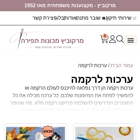
מרקוביץ - מקצוענות משפחתית מאז 1952
שירותי תיקון
שובר מתנה
אודות
בלוג
יצירת קשר
0
דף הבית
ערכות יצירה
מכונות תפירה
עמוד הבית
/ ערכות לרקמה
ערכות לרקמה
ערכות רקמה הן דרך נפלאה להיכנס לעולם הרקמה או
להמשיך לפתח את המיומנות שלכם. כל ערכה מכילה את כל
החומרים הנדרשים להשלמת פרויקט רקמה מלא, מה שהופך
אותה לפתרון מושלם הן למתחילים והן לרוקמים מנוסים.
הערכות מגיעות במגוון גדלים, סגנונות ורמות מורכבות, כך
שכל אחד יכול למצוא ערכות רקמה למבוגרים המתאימה לו.