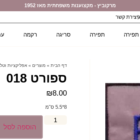
מרקוביץ - מקצוענות משפחתית מאז 1952
יצירת קשר
 תפירה
תפירה
סריגה
רקמה
ער
דף הבית
»
מוצרים
»
אפליקציות וטל
ספורט 018
₪
8.00
8*5.5 ס"מ
הוספה לסל