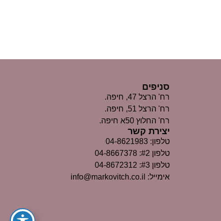
סניפים
רח' הרצל 47, חיפה.
רח' הרצל 51, חיפה.
רח' החלוץ 50א חיפה.
יצירת קשר
טלפון: 04-8621983
טלפון #2: 04-8667378
טלפון #3: 04-8672312
אימייל: info@markovitch.co.il