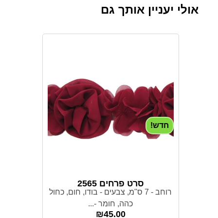
אולי יעניין אותך גם
חדש!
סרט פרחים 2565
רוחב - 7 ס"מ, צבעים - בודו, חום, כחול
כהה, חומר -...
₪
45.00