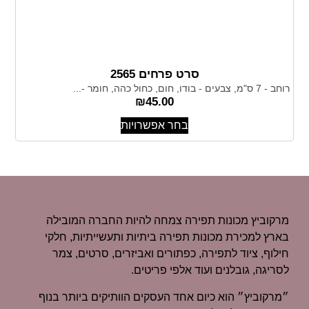
סרט פרחים 2565
רוחב - 7 ס"מ, צבעים - בודו, חום, כחול כהה, חומר -...
₪
45.00
בחר אפשרויות
מרקוביץ מכונות תפירה צמחה להיות החברה המובילה
בארץ למכירת מכונות תפירה ביתיות ותעשייתיות, חלקי
חילוף, ציוד לתפירה, כפתורים ואביזרים, סרטים, צמר
לסריגה, גובלנים ועוד אלפי פריטים.
״מרקוביץ״ הוא כיום אחד העסקים הוותיקים ביותר בנוף