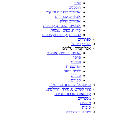
צמדן
רוכסנים
אביזרים לבגדים ותיקים
אביזרים לבגדי ים
אביזרים לוילון
אבזמים, טבעות, קרבינות
כריות, כפים ועצמות
לחצניות, קרסים וקליפסים
כפתורים
אבני קריסטל
אפליקציות וטלאים
אבנים, פייתים, אותיות
פרפר
פרחים
ים וספנות
ילדים ונוער
ספורט
ספורט 1
בדים, פליזלינים וחומרי מילוי
ציוד לשרטוט, גזירה וקווילטינג
קופסאות וערכות תפירה
מספריים
מחטים
סיכות
ציוד עזר לתפירה