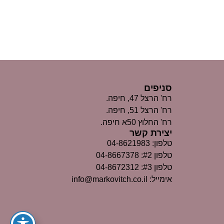
סניפים
רח' הרצל 47, חיפה.
רח' הרצל 51, חיפה.
רח' החלוץ 50א חיפה.
יצירת קשר
טלפון: 04-8621983
טלפון #2: 04-8667378
טלפון #3: 04-8672312
אימייל: info@markovitch.co.il