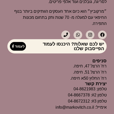
לסריגה, גובלנים ועוד אלפי פריטים.
״מרקוביץ״ הוא כיום אחד העסקים הוותיקים ביותר בנוף
החיפאי עם למעלה מ- 70 שנות ותק בתחום מכונות
התפירה.
יש לכם שאלות? היכנסו לעמוד
לעמוד
הפייסבוק שלנו
סניפים
רח' הרצל 47, חיפה.
רח' הרצל 51, חיפה.
רח' החלוץ 50א חיפה.
יצירת קשר
טלפון: 04-8621983
טלפון #2: 04-8667378
טלפון #3: 04-8672312
אימייל: info@markovitch.co.il