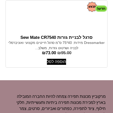
חדש!
סרגל לבניית גזרות Sew Mate CR7540
Dressmarker מידות: 40*75 ס"מ סרגל חייטים מקצועי ואוניברסלי
לבניה ושרטוט גזרות, משלב...
₪
73.00
₪
95.00
הוספה לסל
מרקוביץ מכונות תפירה צמחה להיות החברה המובילה
בארץ למכירת מכונות תפירה ביתיות ותעשייתיות, חלקי
חילוף, ציוד לתפירה, כפתורים ואביזרים, סרטים, צמר