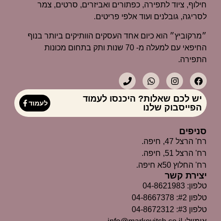
חילוף, ציוד לתפירה, כפתורים ואביזרים, סרטים, צמר
לסריגה, גובלנים ועוד אלפי פריטים.
״מרקוביץ״ הוא כיום אחד העסקים הוותיקים ביותר בנוף
החיפאי עם למעלה מ- 70 שנות ותק בתחום מכונות
התפירה.
יש לכם שאלות? היכנסו לעמוד
לעמוד
הפייסבוק שלנו
סניפים
רח' הרצל 47, חיפה.
רח' הרצל 51, חיפה.
רח' החלוץ 50א חיפה.
יצירת קשר
טלפון: 04-8621983
טלפון #2: 04-8667378
טלפון #3: 04-8672312