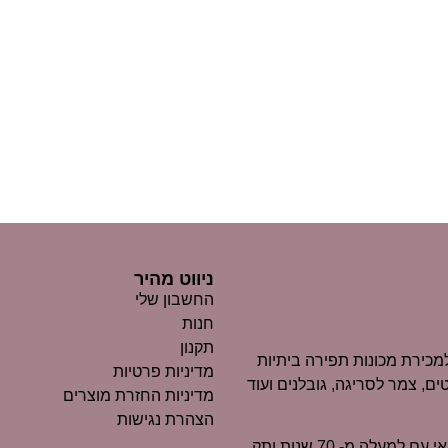
ניווט מהיר
החשבון שלי
חנות
תקנון
כירת מכונות תפירה ביתיות
מדיניות פרטיות
ים, צמר לסריגה, גובלנים ועוד
מדיניות החזרת מוצרים
הצהרת נגישות
״מרקוביץ״ הוא כיום אחד העסקים הוותיקים ביותר בנוף החיפאי עם למעלה מ- 70 שנות ותק