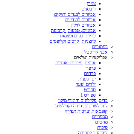
צמדן
רוכסנים
אביזרים לבגדים ותיקים
אביזרים לבגדי ים
אביזרים לוילון
אבזמים, טבעות, קרבינות
כריות, כפים ועצמות
לחצניות, קרסים וקליפסים
כפתורים
אבני קריסטל
אפליקציות וטלאים
אבנים, פייתים, אותיות
פרפר
פרחים
ים וספנות
ילדים ונוער
ספורט
ספורט 1
בדים, פליזלינים וחומרי מילוי
ציוד לשרטוט, גזירה וקווילטינג
קופסאות וערכות תפירה
מספריים
מחטים
סיכות
ציוד עזר לתפירה