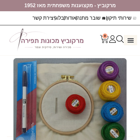
מרקוביץ - מקצוענות משפחתית מאז 1952
שירותי תיקון
שובר מתנה
אודות
בלוג
יצירת קשר
0
דף הבית
ערכות יצירה
מכונות תפירה