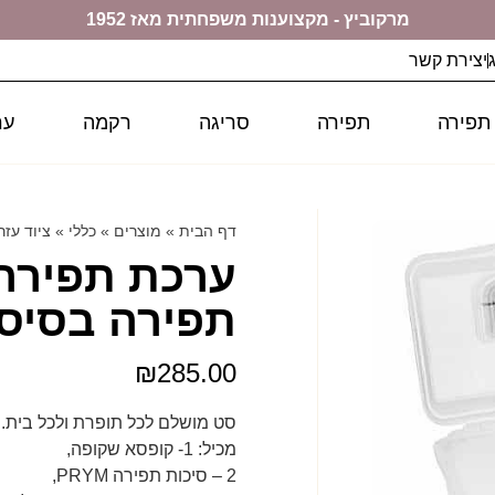
מרקוביץ - מקצוענות משפחתית מאז 1952
יצירת קשר
 תפירה
תפירה
סריגה
רקמה
ער
דף הבית
»
מוצרים
»
כללי
»
ציוד עזר
תפירה בסיסי
₪
285.00
סט מושלם לכל תופרת ולכל בית.
מכיל: 1- קופסא שקופה,
2 – סיכות תפירה PRYM,