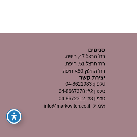
סניפים
רח' הרצל 47, חיפה.
רח' הרצל 51, חיפה.
רח' החלוץ 50א חיפה.
יצירת קשר
טלפון: 04-8621983
טלפון #2: 04-8667378
טלפון #3: 04-8672312
אימייל: info@markovitch.co.il