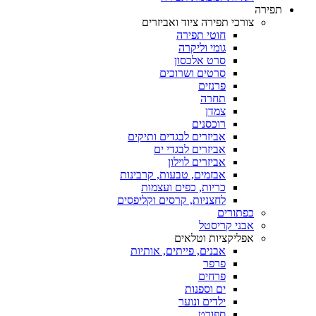
תפירה
צורכי תפירה ציוד ואביזרים
חוטי תפירה
גומי וליקרה
סרט אלכסון
סרטים ושרוכים
פרנזים
תחרה
צמדן
רוכסנים
אביזרים לבגדים ותיקים
אביזרים לבגדי ים
אביזרים לוילון
אבזמים, טבעות, קרבינות
כריות, כפים ועצמות
לחצניות, קרסים וקליפסים
כפתורים
אבני קריסטל
אפליקציות וטלאים
אבנים, פייתים, אותיות
פרפר
פרחים
ים וספנות
ילדים ונוער
ספורט