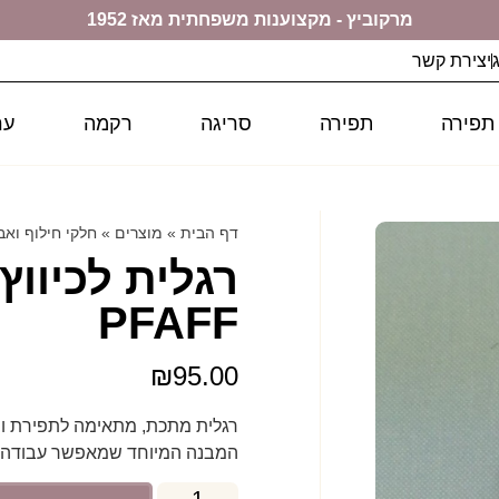
מרקוביץ - מקצוענות משפחתית מאז 1952
יצירת קשר
 תפירה
תפירה
סריגה
רקמה
ער
דף הבית
»
מוצרים
»
חלקי חילוף ואב
רגלית לכיווץ
PFAFF
₪
95.00
רגלית מתכת, מתאימה לתפירת וולנ
המבנה המיוחד שמאפשר עבודה נו