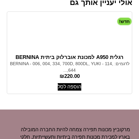
אולי יעניין אותך גם
חדש!
רגלית A950 למכונת אוברלוק ביתית BERNINA
לדגמים: BERNINA - 006, 004, 334, 700D, 800DL, YUKI - 114,
644,...
₪
220.00
הוספה לסל
מרקוביץ מכונות תפירה צמחה להיות החברה המובילה
בארץ למכירת מכונות תפירה ביתיות ותעשייתיות, חלקי