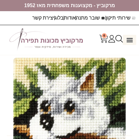
מרקוביץ - מקצוענות משפחתית מאז 1952
שירותי תיקון
שובר מתנה
אודות
בלוג
יצירת קשר
0
דף הבית
ערכות יצירה
מכונות תפירה