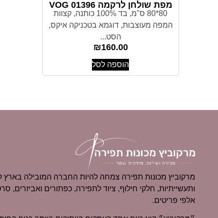
מפת שולחן לרקמה 01396 VOG
80*80 ס"מ, בד 100% כותנה, קצוות
המפה מעוצבות, דוגמא בטכניקה איקס,
הסט...
₪
160.00
הוספה לסל
מרקוביץ מכונות תפירה צמחה להיות החברה המובילה בארץ למ
ותעשייתיות, חלקי חילוף, ציוד לתפירה, כפתורים ואביזרים, סרט
אלפי פריטים.