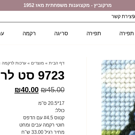
מרקוביץ - מקצוענות משפחתית מאז 1952
יצירת קשר
 תפירה
תפירה
סריגה
רקמה
ער
דף הבית
»
מוצרים
»
ערכות לרקמה
»
9723 סט לרקמה ORCHIDEA
₪
40.00
₪
45.00
17*20.5 ס"מ
כולל:
קנווס #4.5 עם הדפס
חוטי רקמה עבים ומחט
מחיר רגיל 33.00 ש"ח