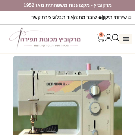
מרקוביץ - מקצוענות משפחתית מאז 1952
שירותי תיקון
שובר מתנה
אודות
בלוג
יצירת קשר
0
דף הבית
ערכות יצירה
מכונות תפירה