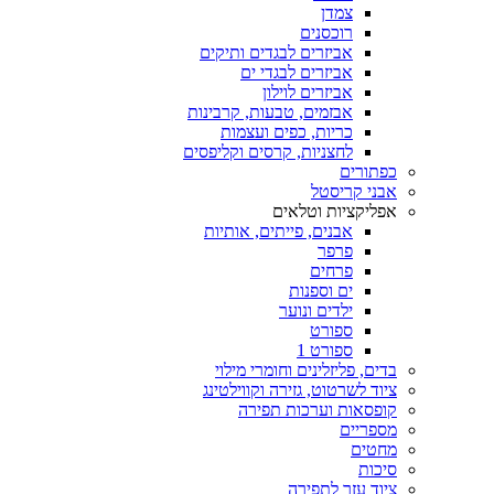
צמדן
רוכסנים
אביזרים לבגדים ותיקים
אביזרים לבגדי ים
אביזרים לוילון
אבזמים, טבעות, קרבינות
כריות, כפים ועצמות
לחצניות, קרסים וקליפסים
כפתורים
אבני קריסטל
אפליקציות וטלאים
אבנים, פייתים, אותיות
פרפר
פרחים
ים וספנות
ילדים ונוער
ספורט
ספורט 1
בדים, פליזלינים וחומרי מילוי
ציוד לשרטוט, גזירה וקווילטינג
קופסאות וערכות תפירה
מספריים
מחטים
סיכות
ציוד עזר לתפירה