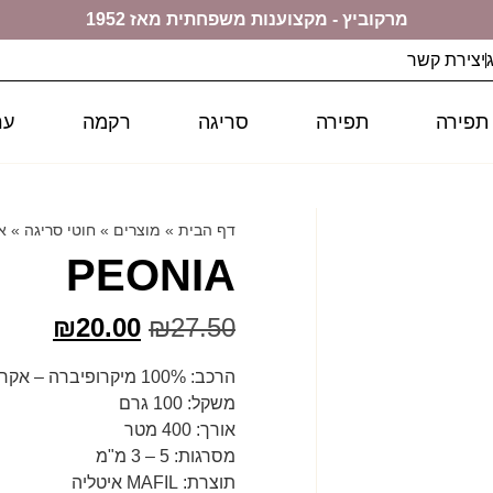
מרקוביץ - מקצוענות משפחתית מאז 1952
יצירת קשר
 תפירה
תפירה
סריגה
רקמה
ער
דף הבית
»
מוצרים
»
חוטי סריגה
»
א
PEONIA
₪
20.00
₪
27.50
הרכב: 100% מיקרופיברה – אקרילן
משקל: 100 גרם
אורך: 400 מטר
מסרגות: 5 – 3 מ"מ
תוצרת: MAFIL איטליה