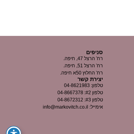
סניפים
רח' הרצל 47, חיפה.
רח' הרצל 51, חיפה.
רח' החלוץ 50א חיפה.
יצירת קשר
טלפון: 04-8621983
טלפון #2: 04-8667378
טלפון #3: 04-8672312
אימייל: info@markovitch.co.il