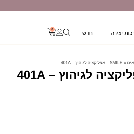
0
כות יצירה
חדש
אים
»
SMILE – אפליקציה לגיהוץ – 401A