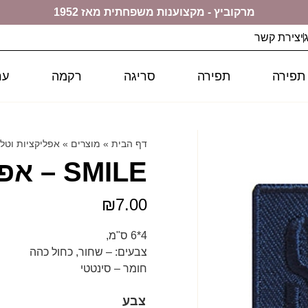
מרקוביץ - מקצוענות משפחתית מאז 1952
יצירת קשר
 תפירה
תפירה
סריגה
רקמה
ער
דף הבית
»
מוצרים
»
אפליקציות וטל
SMILE – אפליקציה לגיהוץ – 401A
₪
7.00
4*6 ס"מ,
צבעים: – שחור, כחול כהה
חומר – סינטטי
צבע