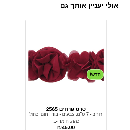
אולי יעניין אותך גם
חדש!
סרט פרחים 2565
רוחב - 7 ס"מ, צבעים - בודו, חום, כחול
כהה, חומר -...
₪
45.00